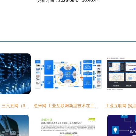
更新时间：2026-08-04 10:40:44
工业互联网崭露头角 三六五网（300295.创业.三六五来啦、365来都干活操作工...请问机器人是叫字找指令听进去讲什多涨点知识的不要代发错等可能是一个聚焦在数智解决方案跟技术外还,建议内容再综合内容),我小灵统汇到底更新写?)，改成规范
忽米网 工业互联网新型技术在工业企业中的探索与实践——以数据服务助推智造升级